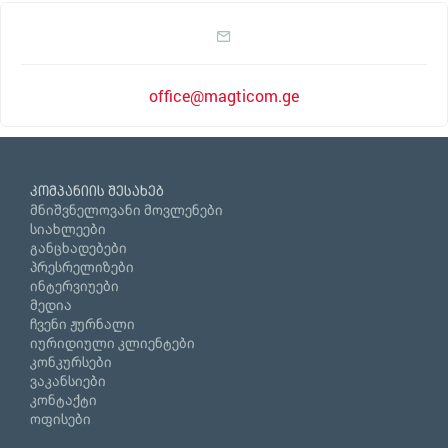
office@magticom.ge
კომპანიის შესახებ
მნიშვნელოვანი მოვლენები
სიახლეები
განცხადებები
პრესრელიზები
ინტერვიუები
მედია
ჩვენი ჟურნალი
იურიდიული კლიენტები
კონკურსები
ვაკანსიები
კონტაქტი
ოფისები