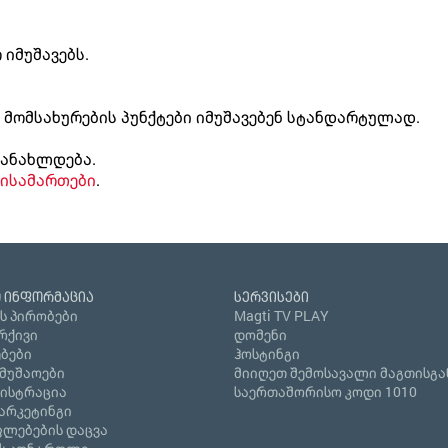
 იმუშავებს.
მომსახურების პუნქტები იმუშავებენ სტანდარტულად.
განახლდება.
მისამართები
.
 ინფორმაცია
სერვისები
ს პირობები
Magti TV PLAY
რქივი
დომენი
ბები
ჰოსტინგი
ამუშაოები
მიიღეთ შემოსავალი მაგთისგა
გისტრაცია
საერთაშორისო კოდი 1010
არკეტინგი
ლებების დაცვა