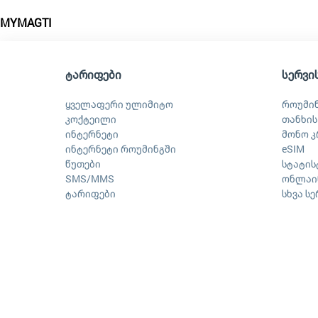
MYMAGTI
ტარიფები
სერვი
ყველაფერი ულიმიტო
როუმი
კოქტეილი
თანხის
ინტერნეტი
მონო კ
ინტერნეტი როუმინგში
eSIM
წუთები
სტატის
SMS/MMS
ონლაინ
ტარიფები
სხვა ს