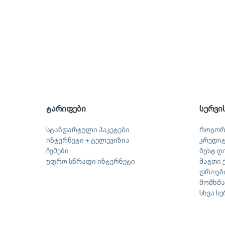
ტარიფები
სერვი
სტანდარტული პაკეტები
როგორ
ინტერნეტი + ტელევიზია
კრედი
ჩემები
ბუსტ ღ
უფრო სწრაფი ინტერნეტი
მაგთი 
დროები
მომხმ
სხვა ს