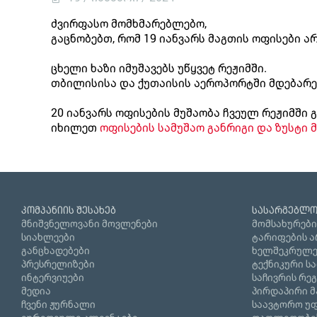
ძვირფასო მომხმარებლებო,
გაცნობებთ, რომ 19 იანვარს მაგთის ოფისები არ
ცხელი ხაზი იმუშავებს უწყვეტ რეჟიმში.
თბილისისა და ქუთაისის აეროპორტში მდებარე 
20 იანვარს ოფისების მუშაობა ჩვეულ რეჟიმში 
იხილეთ
ოფისების სამუშაო განრიგი და ზუსტი 
კომპანიის შესახებ
სასარგებლო
მნიშვნელოვანი მოვლენები
მომსახურები
სიახლეები
ტარიფების ა
განცხადებები
ხელშეკრულე
პრესრელიზები
ტექნიკური ს
ინტერვიუები
საჩივრის რე
მედია
პირდაპირი მ
ჩვენი ჟურნალი
საავტორო უფ