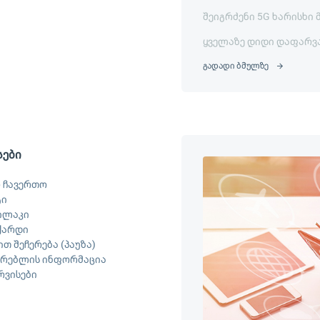
შეიგრძენი 5G ხარისხი 
ყველაზე დიდი დაფარვ
გადადი ბმულზე
სები
 ჩავერთო
ტი
ილაკი
ქარდი
თ შეჩერება (პაუზა)
არებლის ინფორმაცია
ერვისები