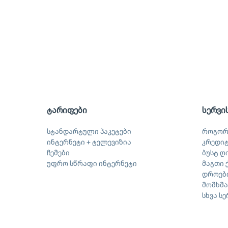
ტარიფები
სერვი
სტანდარტული პაკეტები
როგორ
ინტერნეტი + ტელევიზია
კრედი
ჩემები
ბუსტ ღ
უფრო სწრაფი ინტერნეტი
მაგთი 
დროები
მომხმ
სხვა ს