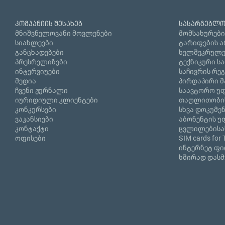
კომპანიის შესახებ
სასარგებლო
მნიშვნელოვანი მოვლენები
მომსახურები
სიახლეები
ტარიფების ა
განცხადებები
ხელშეკრულე
პრესრელიზები
ტექნიკური ს
ინტერვიუები
საჩივრის რე
მედია
პირდაპირი მ
ჩვენი ჟურნალი
საავტორო უფ
იურიდიული კლიენტები
თაღლითობი
კონკურსები
სხვა დოკუმე
ვაკანსიები
აბონენტის უ
კონტაქტი
ცვლილებისა
ოფისები
SIM cards for 
ინტერნეტ ფ
ხშირად დასმ