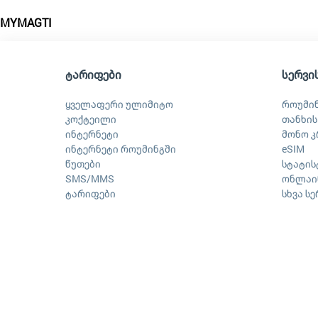
MYMAGTI
ტარიფები
სერვი
ყველაფერი ულიმიტო
როუმი
კოქტეილი
თანხის
ინტერნეტი
მონო კ
ინტერნეტი როუმინგში
eSIM
წუთები
სტატის
SMS/MMS
ონლაინ
ტარიფები
სხვა ს