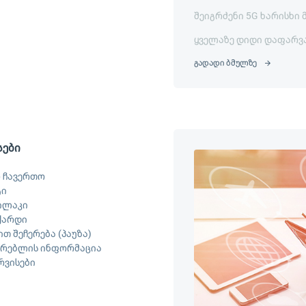
შეიგრძენი 5G ხარისხი 
ყველაზე დიდი დაფარვ
გადადი ბმულზე
სები
 ჩავერთო
ტი
ილაკი
ქარდი
თ შეჩერება (პაუზა)
არებლის ინფორმაცია
ერვისები