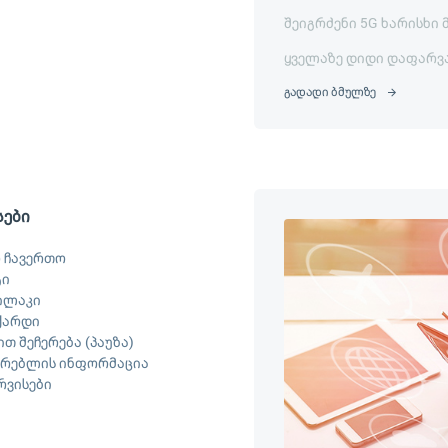
შეიგრძენი 5G ხარისხი 
ყველაზე დიდი დაფარვ
გადადი ბმულზე
სები
 ჩავერთო
ტი
ილაკი
ქარდი
თ შეჩერება (პაუზა)
არებლის ინფორმაცია
ერვისები