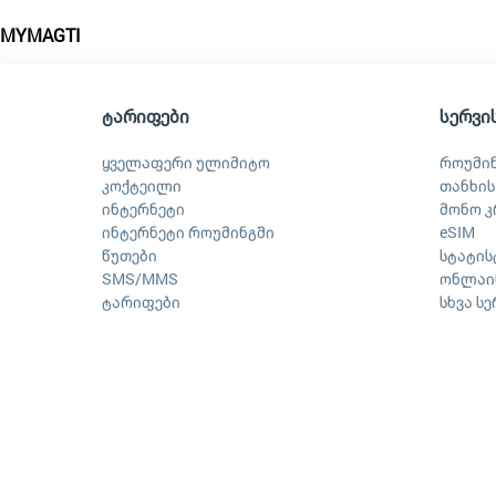
MYMAGTI
ტარიფები
სერვი
ყველაფერი ულიმიტო
როუმი
კოქტეილი
თანხის
ინტერნეტი
მონო კ
ინტერნეტი როუმინგში
eSIM
წუთები
სტატის
SMS/MMS
ონლაინ
ტარიფები
სხვა ს