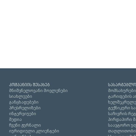
კომპანიის შესახებ
სასარგებლო
მნიშვნელოვანი მოვლენები
მომსახურები
სიახლეები
ტარიფების ა
განცხადებები
ხელშეკრულე
პრესრელიზები
ტექნიკური ს
ინტერვიუები
საჩივრის რე
მედია
პირდაპირი მ
ჩვენი ჟურნალი
საავტორო უფ
იურიდიული კლიენტები
თაღლითობი