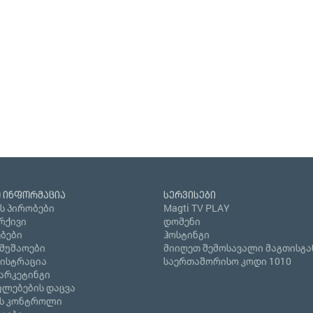
 ინფორმაცია
სერვისები
ს პირობები
Magti TV PLAY
რქივი
დომენი
ბები
ჰოსტინგი
ამუშაოები
მიიღეთ შემოსავალი მაგთისგა
გისტრაცია
საერთაშორისო კოდი 1010
არკეტინგი
ლებების დაცვა
ს კონტროლი