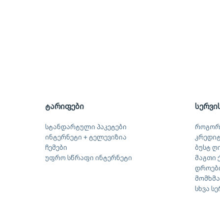
ტარიფები
სერვი
სტანდარტული პაკეტები
როგორ
ინტერნეტი + ტელევიზია
კრედი
ჩემები
ბუსტ ღ
უფრო სწრაფი ინტერნეტი
მაგთი 
დროები
მომხმ
სხვა ს