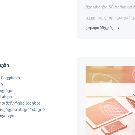
შეიგრძენი 5G ხარისხი 
ყველაზე დიდი დაფარვ
გადადი ბმულზე
სები
 ჩავერთო
ტი
ილაკი
ქარდი
თ შეჩერება (პაუზა)
არებლის ინფორმაცია
ერვისები