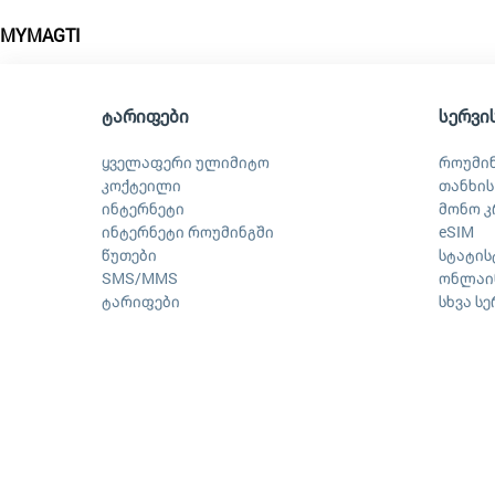
MYMAGTI
ტარიფები
სერვი
ყველაფერი ულიმიტო
როუმი
კოქტეილი
თანხის
ინტერნეტი
მონო კ
ინტერნეტი როუმინგში
eSIM
წუთები
სტატის
SMS/MMS
ონლაინ
ტარიფები
სხვა ს