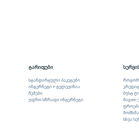
ტარიფები
სერვი
სტანდარტული პაკეტები
როგორ
ინტერნეტი + ტელევიზია
კრედი
ჩემები
ბუსტ ღ
უფრო სწრაფი ინტერნეტი
მაგთი 
დროები
მომხმ
სხვა ს