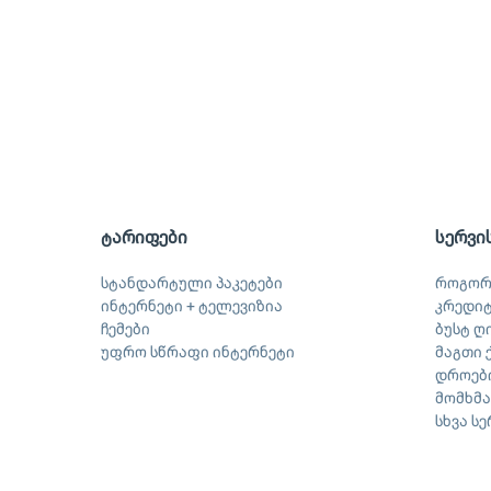
ტარიფები
სერვი
სტანდარტული პაკეტები
როგორ
ინტერნეტი + ტელევიზია
კრედი
ჩემები
ბუსტ ღ
უფრო სწრაფი ინტერნეტი
მაგთი 
დროები
მომხმ
სხვა ს