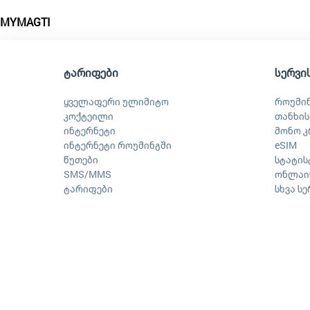
MYMAGTI
ტარიფები
სერვი
ყველაფერი ულიმიტო
როუმი
კოქტეილი
თანხის
ინტერნეტი
მონო კ
ინტერნეტი როუმინგში
eSIM
წუთები
სტატის
SMS/MMS
ონლაინ
ტარიფები
სხვა ს