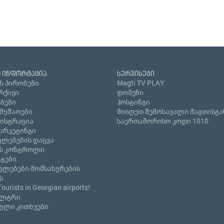
 ინფორმაცია
სერვისები
ს პირობები
Magti TV PLAY
რქივი
დომენი
ბები
ჰოსტინგი
ამუშაოები
მიიღეთ შემოსავალი მაგთისგა
გისტრაცია
საერთაშორისო კოდი 1010
არკეტინგი
ლებების დაცვა
ს კონტროლი
ნტები
ფლებები მომსახურების
ს
Tourists in Georgian airports!
ილტრი
ული კითხვები