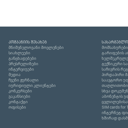
კომპანიის შესახებ
სასარგებლო
მნიშვნელოვანი მოვლენები
მომსახურები
სიახლეები
ტარიფების ა
განცხადებები
ხელშეკრულე
პრესრელიზები
ტექნიკური ს
ინტერვიუები
საჩივრის რე
მედია
პირდაპირი მ
ჩვენი ჟურნალი
საავტორო უფ
იურიდიული კლიენტები
თაღლითობი
კონკურსები
სხვა დოკუმე
ვაკანსიები
აბონენტის უ
კონტაქტი
ცვლილებისა
ოფისები
SIM cards for 
ინტერნეტ ფ
ხშირად დასმ