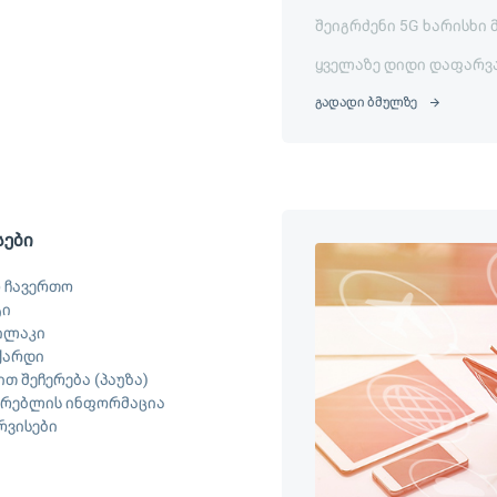
შეიგრძენი 5G ხარისხი 
ყველაზე დიდი დაფარვ
გადადი ბმულზე
სები
 ჩავერთო
ტი
ილაკი
ქარდი
თ შეჩერება (პაუზა)
არებლის ინფორმაცია
ერვისები