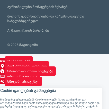
პერსონალური მონაცემების შესახებ
შრომის უსაფრთხოებისა და გარემოსდაცვითი
სახელმძღვანელო
AI მაგთი ჩატის პირობები
© 2026 მაგთიკომი
5G მაგთისგან
მომსახურების ოფისები
ხშირად დასმული კითხვები
ონლაინ გადახდა
ხმოვანი ასისტენტი
Cookie ფაილების გამოყენება
ჩვენი ვებ-გვერდი იყენებს Cookie ფაილებს, რათა დავხვეწოთ და
გავაუმჯობესოთ ჩვენ მიერ შეთავაზებული მომსახურება და თქვენ მიერ ვებ-
გვერდზე ნავიგაციის გამოცდილება. ღილაკზე „არ ვეთანხმები“-ს დაჭერის