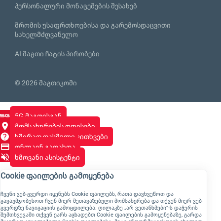
პერსონალური მონაცემების შესახებ
შრომის უსაფრთხოებისა და გარემოსდაცვითი
სახელმძღვანელო
AI მაგთი ჩატის პირობები
© 2026 მაგთიკომი
5G მაგთისგან
მომსახურების ოფისები
ხშირად დასმული კითხვები
ონლაინ გადახდა
ხმოვანი ასისტენტი
Cookie ფაილების გამოყენება
ჩვენი ვებ-გვერდი იყენებს Cookie ფაილებს, რათა დავხვეწოთ და
გავაუმჯობესოთ ჩვენ მიერ შეთავაზებული მომსახურება და თქვენ მიერ ვებ-
გვერდზე ნავიგაციის გამოცდილება. ღილაკზე „არ ვეთანხმები“-ს დაჭერის
შემთხვევაში თქვენ უარს აცხადებთ Cookie ფაილების გამოყენებაზე, გარდა