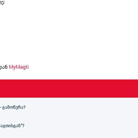
ე:
იდან
MyMagti
 - გამოწერა?
მაგთისგან“?