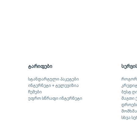
ტარიფები
სერვი
სტანდარტული პაკეტები
როგორ
ინტერნეტი + ტელევიზია
კრედი
ჩემები
ბუსტ ღ
უფრო სწრაფი ინტერნეტი
მაგთი 
დროები
მომხმ
სხვა ს