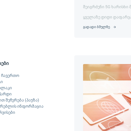
შეიგრძენი 5G ხარისხი 
ყველაზე დიდი დაფარვ
გადადი ბმულზე
სები
 ჩავერთო
ტი
ილაკი
ქარდი
თ შეჩერება (პაუზა)
არებლის ინფორმაცია
ერვისები