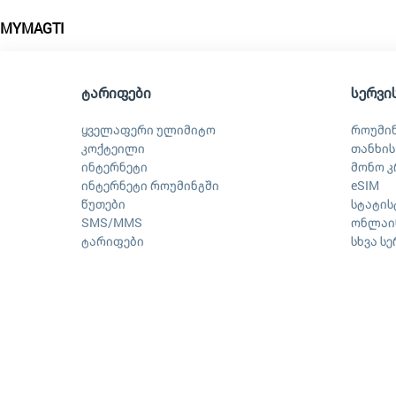
MYMAGTI
ტარიფები
სერვი
ყველაფერი ულიმიტო
როუმი
კოქტეილი
თანხის
ინტერნეტი
მონო კ
ინტერნეტი როუმინგში
eSIM
წუთები
სტატის
SMS/MMS
ონლაინ
ტარიფები
სხვა ს