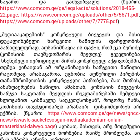
საჯარო და გამჭვირვალე. (წყარო:
https://www.comcom.ge/ge/legal-acts/solutions/2018-455-
22.page;
https://www.comcom.ge/uploads/other/5/5671.pdf
;
https://www.comcom.ge/uploads/other/7/7775.pdf
)
„მედიააკადემიის“ კონკრეტული ბიუჯეტის და მისი
დეტალიზებული ხარჯვითი ნაწილის ფარულობის
პარალელურად, აღსანიშნავია ის ფაქტი, რომ ეკა ბერიძე
(კომისიის თავმჯდომარის მეუღლე) გვევლინება
ხსენებული იურიდიული პირის კონკრეტულ აქტივობებში,
თუმცა ვინაიდან ამ ორგანიზაციის ხარჯვითი ნაწილი
რატომღაც არასაჯაროა, უცნობია აღწერილი პირების
თანამშრომლობის კონკრეტული პირობები, მათ შორის,
ანაზღაურების ნაწილი. ამასთან, კომისიის ბიუჯეტის
ხარჯვა საკუთარი მეუღლის რეკლამირებაში შემდეგი
სლოგანით -„ისწავლე საუკეთესოსგან“, როგორც ჩანს,
კომისიის თავმჯდომარეს არანაირ დისკომფორტს არ
უქმნის. (წყარო:
https://www.comcom.ge/ge/news/gncc-
news/iswavle-sauketesosgan-mediaakademiam-onlain-
masterklasi-daiwyo.page
) ალბათ, მისთვის, არც მოცემული
კანონის კონკრეტული ნორმებია რაიმე პრობლემა. აი
რას ამბობს კანონი, კერძოდ: