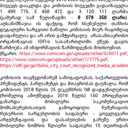
ბიუჯეტს დააკლდა და კომისიის ბიუჯეტში გადაინაცვლა
1 499 775, 3 458 472 და 3 120 111 ლარმა
(ჯამურად სამ წელიწადში -
8 078 358 ლარი
)
აღსანიშნავია ის ფაქტიც, რომ ხსენებული თანხის
დეტალური ხარჯვითი ნაწილი კომისიის მიერ რატომღაც
დაფარულია და არ არის გამჭვირვალე. არასამთავრობო
ორგანიზაციას IDFI-ს სასამართლოში უწევს დავის
წარმოება ამ ინფორმაციის წარმოდგენის მოთხოვნით.
(წყარო:
https://www.comcom.ge/uploads/other/5/5671.pdf;
https://www.comcom.ge/uploads/other/7/7775.pdf
;
https://idfi.ge/ge/tbilisi_city_court_recognized_media_acade
კომისიის თავმჯდომარემ საზოგადოებას, საქართველოს
პრეზიდენტს, პარლამენტს და მთავრობას დაუმალა, რომ
კომისიის 2018 წლის 25 დეკემბრის N8 დადგენილებით
(რომელიც ამოქმედდა 2019 წელს) 150 პროცენტით
გაზარდა მობილური საკომუნიკაციო
მომსახურებისათვის გამოყოფილი ნუმერაციის
რესურსით სარგებლობის საფასური - ყოველგვარი
არგუმენტაციის და დასაბუთების გარეშე ერთი
მობილური ნომრის წლიური საფასური 10 თეთრიდან