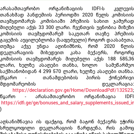
არასამთავრობო ორგანიზაციის IDFI-ს კვლევის
თანახმად პანდემიის პერიოდში 2020 წელს კომისიის
თავმჯდომარეს კომისიაში პრემიის სახით ჯამურად
მიღებული აქვს 33 300 ლარი. ჩვენთვის უცნობია მიზეზი
კომისიის თავმჯდომარემ საკუთარ თავზე პრემიის
გაცემის აუცილებლობა (საფუძველი) როგორ დაასაბუთა,
თუმცა აქვე უნდა აღინიშნოს, რომ 2020 წლის
დეკლარაციის მიხედვით კახა ბექაურს, როგორც
კომისიის თავმჯდომარეს მიღებული აქვს 188 585,36
ლარი, ხელზე ასაღები თანხა, ხოლო სამეწარმეო
საქმიანობიდან 4 299 570 ლარი, ხელზე ასაღები თანხა.
(წყარო - თანამდებობის პირის ქონებრივი
მდგომარეობის დეკლარაცია:
https://declaration.gov.ge/Home/DownloadPdf/132523
;
წყარო - არასამთავრობო ორგანიზაცია IDFI
https://idfi.ge/ge/bonuses_and_salary_supplements_issued_i
)
აღსანიშნავია ის ფაქტიც, რომ ბატონ ბექაურს უჭირს
სრულყოფილი დეკლარაციის წარდგენა, რის გამოც
შესაბამისი ღონისძიებების გატარება უწევს სახელმწიფო