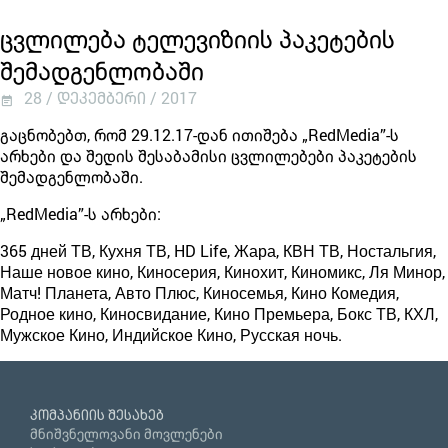
ცვლილება ტელევიზიის პაკეტების
შემადგენლობაში
28 / დეკემბერი / 2017
გაცნობებთ, რომ 29.12.17-დან ითიშება „RedMedia”-ს
არხები და შედის შესაბამისი ცვლილებები პაკეტების
შემადგენლობაში.
„RedMedia”-ს არხები:
365 дней ТВ, Кухня ТВ, HD Life, Жара, КВН ТВ, Ностальгия,
Наше новое кино, Киносерия, Кинохит, Киномикс, Ля Минор,
Матч! Планета, Авто Плюс, Киносемья, Кино Комедия,
Родное кино, Киносвидание, Кино Премьера, Бокс ТВ, КХЛ,
Мужское Кино, Индийское Кино, Русская ночь.
კომპანიის შესახებ
მნიშვნელოვანი მოვლენები