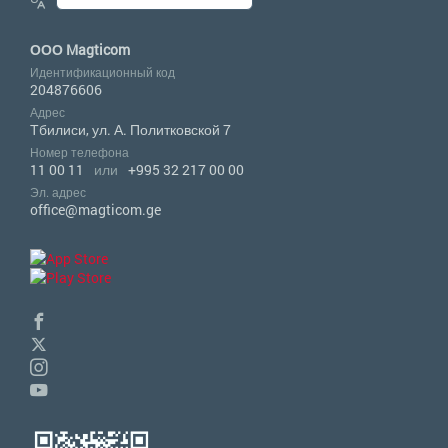
ООО Magticom
Идентификационный код
204876606
Адрес
Тбилиси, ул. А. Политковской 7
Номер телефона
11 00 11
или
+995 32 217 00 00
Эл. адрес
office@magticom.ge