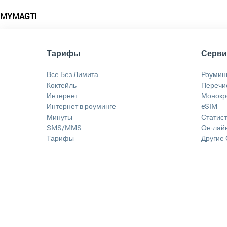
MYMAGTI
Тарифы
Серв
Все Без Лимита
Роумин
Коктейль
Перечи
Интернет
Монокр
Интернет в роуминге
eSIM
Минуты
Статист
SMS/MMS
Он-лайн
Тарифы
Другие