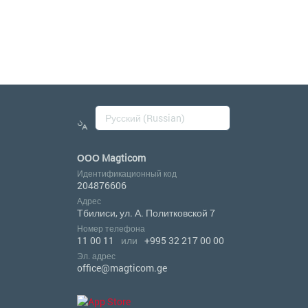
ООО Magticom
Идентификационный код
204876606
Адрес
Тбилиси, ул. А. Политковской 7
Номер телефона
11 00 11
или
+995 32 217 00 00
Эл. адрес
office@magticom.ge