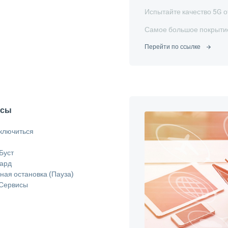
Испытайте качество 5G о
Самое большое покрытие
Перейти по ссылке
исы
дключиться
Буст
Кард
ая остановка (Пауза)
 Сервисы