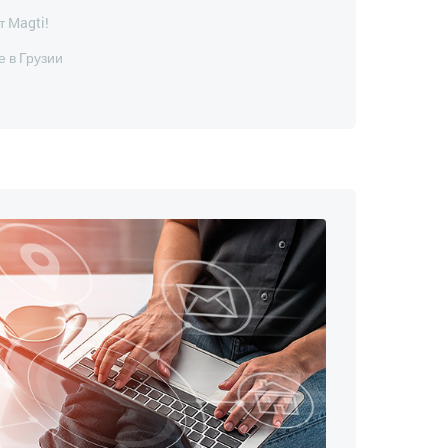
т Magti!
 в Грузии