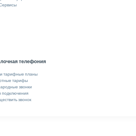
 Сервисы
лочная телефония
 и тарифные планы
ртные тарифы
ародные звонки
я подключения
ществить звонок