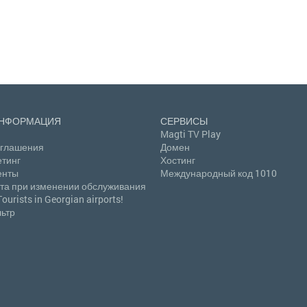
ИНФОРМАЦИЯ
СЕРВИСЫ
Magti TV Play
оглашения
Домен
тинг
Хостинг
енты
Международный код 1010
та при изменении обслуживания
Tourists in Georgian airports!
ьтр