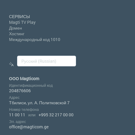
СЕРВИСЫ
Magti TV Play
Домен
Хостинг
Международный код 1010
ООО Magticom
Идентификационный код
204876606
Адрес
Тбилиси, ул. А. Политковской 7
Номер телефона
11 00 11
или
+995 32 217 00 00
Эл. адрес
office@magticom.ge