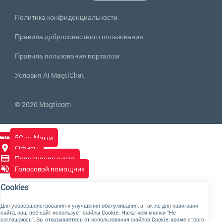
Политика конфиденциальности
Правила добросовестного пользования
Правила пользования порталом
Условия AI MagtiChat
© 2026 Magticom
5G от Магти
Офисы
Пополнение счета
Голосовой помощник
Cookies
Для усовершенствования и улучшения обслуживания, а так же для навигации
сайта, наш веб-сайт использует файлы Cookie. Нажатием кнопки "Не
соглашаюсь", Вы отказываетесь от использования файлов Cookie, кроме строго