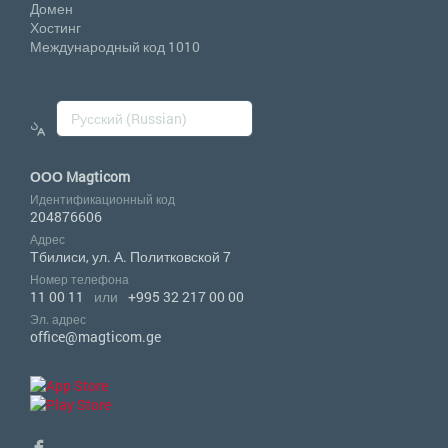
Домен
Хостинг
Международный код 1010
ООО Magticom
Идентификационный код
204876606
Адрес
Тбилиси, ул. А. Политковской 7
Номер телефона
11 00 11
или
+995 32 217 00 00
Эл. адрес
office@magticom.ge