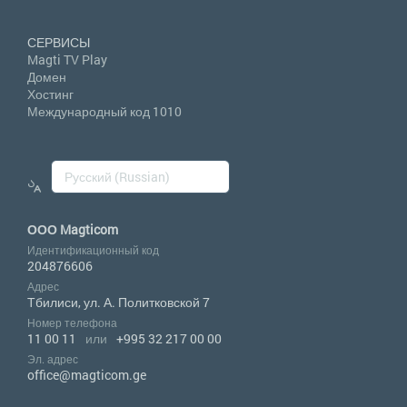
СЕРВИСЫ
Magti TV Play
Домен
Хостинг
Международный код 1010
ООО Magticom
Идентификационный код
204876606
Адрес
Тбилиси, ул. А. Политковской 7
Номер телефона
11 00 11
или
+995 32 217 00 00
Эл. адрес
office@magticom.ge