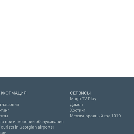
ИНФОРМАЦИЯ
СЕРВИСЫ
Magti TV Play
оглашения
Домен
тинг
Хостинг
енты
Международный код 1010
та при изменении обслуживания
Tourists in Georgian airports!
ьтр