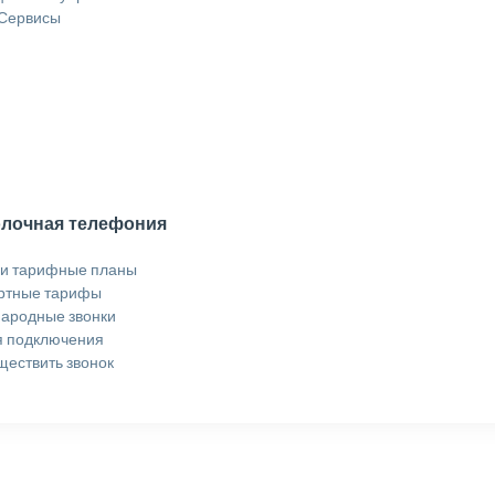
 Сервисы
лочная телефония
 и тарифные планы
ртные тарифы
ародные звонки
я подключения
ществить звонок