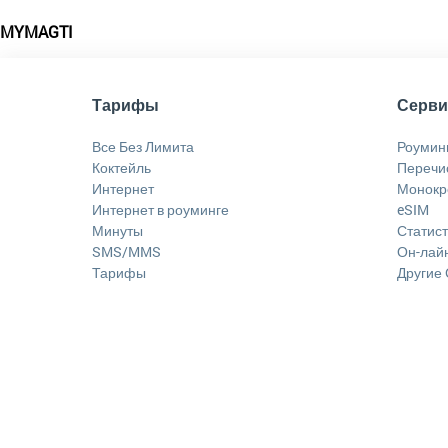
MYMAGTI
Тарифы
Серв
Все Без Лимита
Роумин
Коктейль
Перечи
Интернет
Монокр
Интернет в роуминге
eSIM
Минуты
Статист
SMS/MMS
Он-лайн
Тарифы
Другие