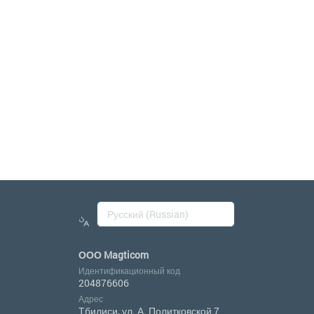
ООО Magticom
Идентификационный код
204876606
Адрес
Тбилиси, ул. А. Политковской 7