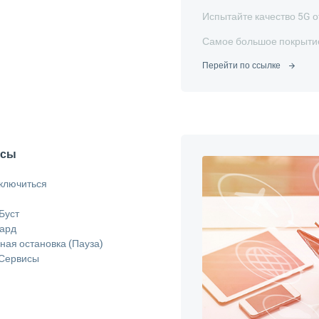
Испытайте качество 5G о
Самое большое покрытие
Перейти по ссылке
исы
дключиться
Буст
Кард
ая остановка (Пауза)
 Сервисы