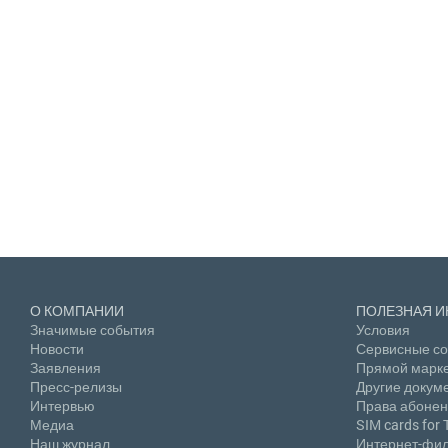
О КОМПАНИИ
ПОЛЕЗНАЯ 
Значимые события
Условия
Новости
Сервисные с
Заявления
Прямой марке
Пресс-релизы
Другие докум
Интервью
Права абонен
Медиа
SIM cards for 
Наш журнал
Интернет-фил