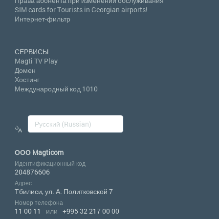
Права абонента при изменении обслуживания
SIM cards for Tourists in Georgian airports!
Интернет-фильтр
СЕРВИСЫ
Magti TV Play
Домен
Хостинг
Международный код 1010
ООО Magticom
Идентификационный код
204876606
Адрес
Тбилиси, ул. А. Политковской 7
Номер телефона
11 00 11
или
+995 32 217 00 00