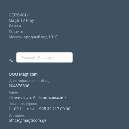
СЕРВИСЫ
Magti TV Play
Домен
Хостинг
Международный код 1010
ООО Magticom
Идентификационный код
204876606
Адрес
Тбилиси, ул. А. Политковской 7
Номер телефона
11 00 11
или
+995 32 217 00 00
Эл. адрес
office@magticom.ge