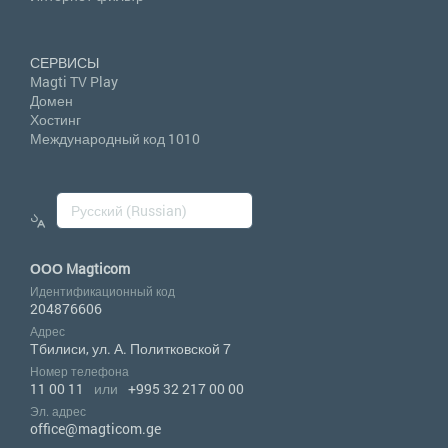
СЕРВИСЫ
Magti TV Play
Домен
Хостинг
Международный код 1010
ООО Magticom
Идентификационный код
204876606
Адрес
Тбилиси, ул. А. Политковской 7
Номер телефона
11 00 11
или
+995 32 217 00 00
Эл. адрес
office@magticom.ge