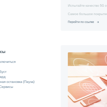
Испытайте качество 5G о
Самое большое покрытие
Перейти по ссылке
исы
дключиться
Буст
Кард
ая остановка (Пауза)
 Сервисы