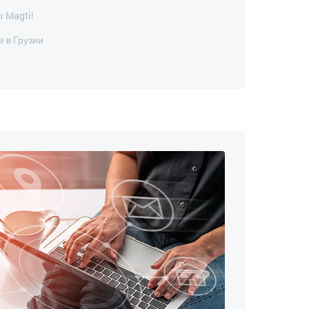
т Magti!
 в Грузии