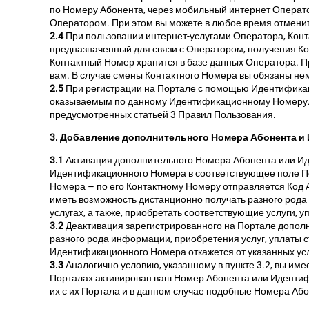
по Номеру Абонента, через мобильный интернет Оператор
Оператором. При этом вы можете в любое время отменит
2.4
При пользовании интернет-услугами Оператора, Кон
предназначенный для связи с Оператором, получения Код
Контактный Номер хранится в базе данных Оператора. Пр
вам. В случае смены Контактного Номера вы обязаны не
2.5
При регистрации на Портале с помощью Идентификац
оказываемым по данному Идентификационному Номеру.
предусмотренных статьей 3 Правил Пользования.
3. Добавление дополнительного Номера Абонента и
3.1
Активация дополнительного Номера Абонента или Ид
Идентификационного Номера в соответствующее поле По
Номера – по его Контактному Номеру отправляется Код 
иметь возможность дистанционно получать разного ро
услугах, а также, приобретать соответствующие услуги, у
3.2
Деактивация зарегистрированного на Портале допол
разного рода информации, приобретения услуг, уплаты 
Идентификационного Номера откажется от указанных ус
3.3
Аналогично условию, указанному в пункте 3.2, вы и
Порталах активирован ваш Номер Абонента или Идентиф
их с их Портала и в данном случае подобные Номера А