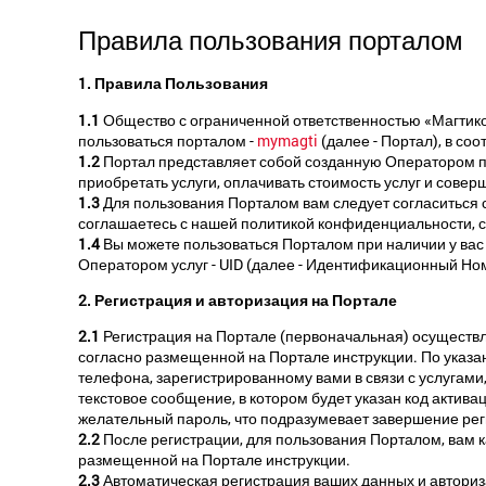
Правила пользования порталом
1. Правила Пользования
1.1
Общество с ограниченной ответственностью «Магтиком»
пользоваться порталом -
mymagti
(далее - Портал), в с
1.2
Портал представляет собой созданную Оператором п
приобретать услуги, оплачивать стоимость услуг и сове
1.3
Для пользования Порталом вам следует согласиться 
соглашаетесь с нашей политикой конфиденциальности, с
1.4
Вы можете пользоваться Порталом при наличии у ва
Оператором услуг - UID (далее - Идентификационный Но
2. Регистрация и авторизация на Портале
2.1
Регистрация на Портале (первоначальная) осуществл
согласно размещенной на Портале инструкции. По указ
телефона, зарегистрированному вами в связи с услугам
текстовое сообщение, в котором будет указан код актива
желательный пароль, что подразумевает завершение рег
2.2
После регистрации, для пользования Порталом, вам к
размещенной на Портале инструкции.
2.3
Автоматическая регистрация ваших данных и авторизац