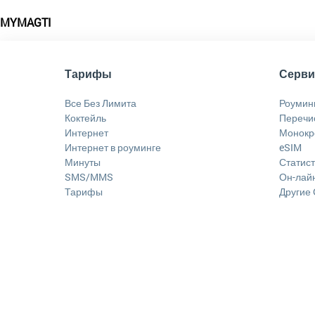
MYMAGTI
Тарифы
Серв
Все Без Лимита
Роумин
Коктейль
Перечи
Интернет
Монокр
Интернет в роуминге
eSIM
Минуты
Статист
SMS/MMS
Он-лайн
Тарифы
Другие