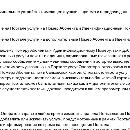
минальное устройство, имеющее функцию приема и передачи данных
 на Портале услуги на Номер Абонента и Идентификационный Номер
е на Портале услуги на дополнительные Номер Абонента и Идентиф
о вашему Номеру Абонента и Идентификационному Номеру, так и д
анных) услуг и пакеты и единицы, активированные (заказанные) в р
екстовых сообщений/мультимедийных сообщений и историю выполне
ать стоимость указанных на Портале услуг Оператора, оказываемы
о Номера Абонента, так и банковской картой. Оплата стоимости ус
меру и задолженности возможна исключительно банковской картой
рез Портал может быть платным, так же как и – дополнительные с
ете осуществлять платежи, должна находиться в вашем правомерном 
Оператор вправе в любое время изменить правила Пользования Порт
добавлять или исключать услуги, предусмотренные в рамках Портал
ше информирование во время вашего посещения Портала.
активное использование интернета, Оператор не гарантирует, что По