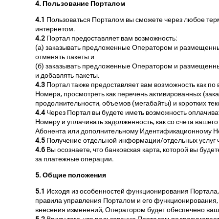
4. Пользование Порталом
4.1
Пользоваться Порталом вы сможете через любое тер
интернетом.
4.2
Портал предоставляет вам возможность:
(а) заказывать предложенные Оператором и размещенные
отменять пакеты и
(б) заказывать предложенные Оператором и размещенны
и добавлять пакеты.
4.3
Портал также предоставляет вам возможность как п
Номера, просмотреть как перечень активированных (заказ
продолжительности, объемов (мегабайты) и коротких т
4.4
Через Портал вы будете иметь возможность оплачив
Номеру и уплачивать задолженность, как со счета вашег
Абонента или дополнительному Идентификационному Но
4.5
Получение отдельной информации/отдельных услуг че
4.6
Вы осознаете, что банковская карта, которой вы буд
за платежные операции.
5. Общие положения
5.1
Исходя из особенностей функционирования Портала, 
правила управления Порталом и его функционирования, 
внесения изменений, Оператором будет обеспечено ва
5.2
Ввиду того, что пользование Порталом подразумевает 