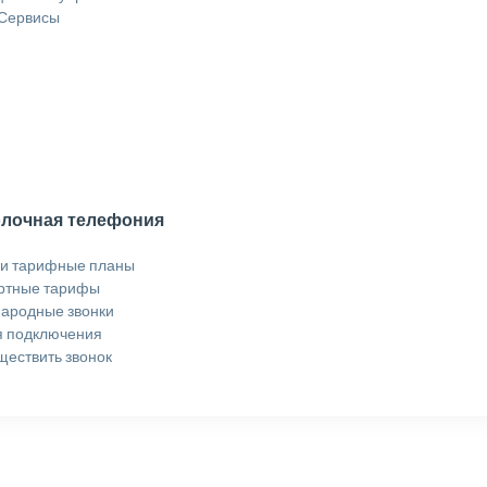
 Сервисы
лочная телефония
 и тарифные планы
ртные тарифы
ародные звонки
я подключения
ществить звонок