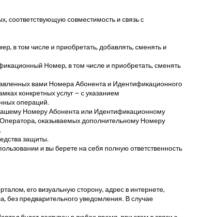
, соответствующую совместимость и связь с
, в том числе и приобретать, добавлять, сменять и
икационный Номер, в том числе и приобретать, сменять
обавленных вами Номера Абонента и Идентификационного
амках конкретных услуг – с указанием
нных операций.
х вашему Номеру Абонента или Идентификационному
луг Оператора, оказываемых дополнительному Номеру
.
редства защиты.
пользовании и вы берете на себя полную ответственность
алом, его визуальную сторону, адрес в интернете,
а, без предварительного уведомления. В случае
ртал будет доступен в любое время, при этом в связи с