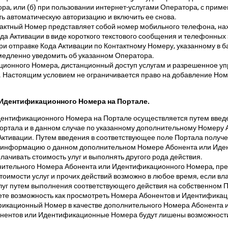
а, или (б) при пользовании интернет-услугами Оператора, с приме
ь автоматическую авторизацию и включить ее снова.
тактный Номер представляет собой номер мобильного телефона, н
а Активации в виде короткого текстового сообщения и телефонных 
и отправке Кода Активации по Контактному Номеру, указанному в ба
медленно уведомить об указанном Оператора.
ионного Номера, дистанционный доступ услугам и разрешенное упр
 Настоящим условием не ограничивается право на добавление Но
 Идентификационного Номера на Портале.
ентификационного Номера на Портале осуществляется путем введе
ртала и в данном случае по указанному дополнительному Номеру А
Активации. Путем введения в соответствующее поле Портала получ
да информацию о данном дополнительном Номере Абонента или Иде
плачивать стоимость улуг и выполнять другого рода действия.
нительного Номера Абонента или Идентификационного Номера, пре
стоимости услуг и прочих действий возможно в любое время, если 
луг путем выполнения соответствующего действия на собственном 
меете возможность как просмотреть Номера Абонентов и Идентифика
икационный Номер в качестве дополнительного Номера Абонента и
бонентов или Идентификационные Номера будут лишены возможност