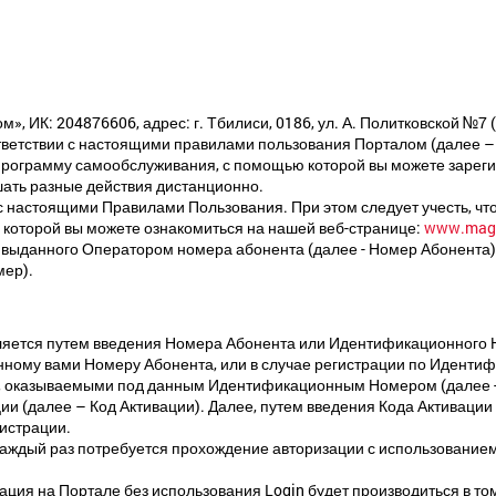
, ИК: 204876606, адрес: г. Тбилиси, 0186, ул. А. Политковской №7
оответствии с настоящими правилами пользования Порталом (далее 
рограмму самообслуживания, с помощью которой вы можете зареги
ршать разные действия дистанционно.
с настоящими Правилами Пользования. При этом следует учесть, чт
 которой вы можете ознакомиться на нашей веб-странице:
www.magti
с выданного Оператором номера абонента (далее - Номер Абонент
мер).
яется путем введения Номера Абонента или Идентификационного Н
анному вами Номеру Абонента, или в случае регистрации по Идент
и, оказываемыми под данным Идентификационным Номером (далее - 
ции (далее – Код Активации). Далее, путем введения Кода Активаци
истрации.
аждый раз потребуется прохождение авторизации с использованием 
ия на Портале без использования Login будет производиться в том 