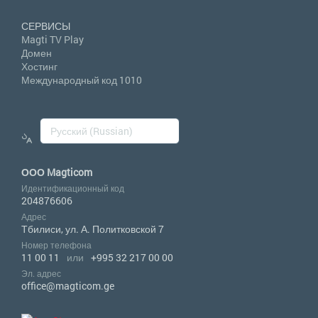
СЕРВИСЫ
Magti TV Play
Домен
Хостинг
Международный код 1010
ООО Magticom
Идентификационный код
204876606
Адрес
Тбилиси, ул. А. Политковской 7
Номер телефона
11 00 11
или
+995 32 217 00 00
Эл. адрес
office@magticom.ge