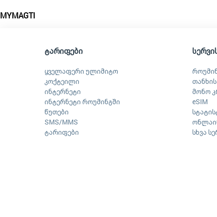
MYMAGTI
ტარიფები
სერვი
ყველაფერი ულიმიტო
როუმი
კოქტეილი
თანხის
ინტერნეტი
მონო კ
ინტერნეტი როუმინგში
eSIM
წუთები
სტატის
SMS/MMS
ონლაინ
ტარიფები
სხვა ს