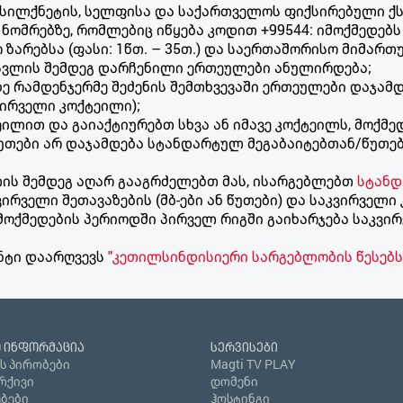
, სილქნეტის, სელფისა და საქართველოს ფიქსირებული 
ნომრებზე, რომლებიც იწყება კოდით +99544: იმოქმედებ
ო ზარებსა (ფასი: 1წთ. – 35თ.) და საერთაშორისო მიმართ
 გასვლის შემდეგ დარჩენილი ერთეულები ანულირდება;
ე რამდენჯერმე შეძენის შემთხვევაში ერთეულები დაჯამ
ვირველი კოქტეილი);
ილით და გაიაქტიურებთ სხვა ან იმავე კოქტეილს, მოქმე
წუთები არ დაჯამდება სტანდარტულ მეგაბაიტებთან/წუთე
ლის შემდეგ აღარ გააგრძელებთ მას, ისარგებლებთ
სტან
ველი შეთავაზების (მბ-ები ან წუთები) და საკვირველი 
ოქმედების პერიოდში პირველ რიგში გაიხარჯება საკვირ
ენტი დაარღვევს
"კეთილსინდისიერი სარგებლობის წესებს
 ინფორმაცია
სერვისები
ს პირობები
Magti TV PLAY
რქივი
დომენი
ბები
ჰოსტინგი