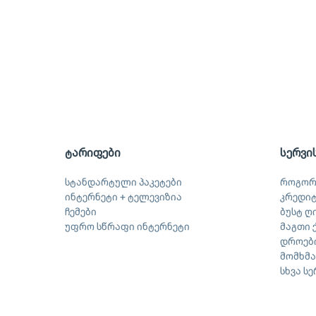
ტარიფები
სერვი
სტანდარტული პაკეტები
როგორ
ინტერნეტი + ტელევიზია
კრედი
ჩემები
ბუსტ ღ
უფრო სწრაფი ინტერნეტი
მაგთი 
დროები
მომხმ
სხვა ს