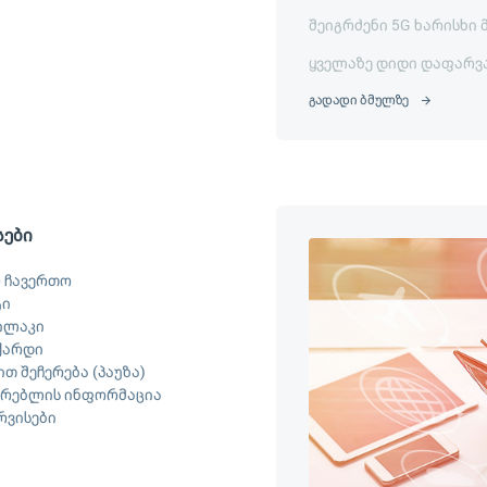
შეიგრძენი 5G ხარისხი 
ყველაზე დიდი დაფარვ
გადადი ბმულზე
სები
 ჩავერთო
ტი
ილაკი
ქარდი
თ შეჩერება (პაუზა)
არებლის ინფორმაცია
ერვისები