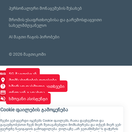
პერსონალური მონაცემების შესახებ
შრომის უსაფრთხოებისა და გარემოსდაცვითი
სახელმძღვანელო
AI მაგთი ჩატის პირობები
© 2026 მაგთიკომი
5G მაგთისგან
მომსახურების ოფისები
ხშირად დასმული კითხვები
ონლაინ გადახდა
ხმოვანი ასისტენტი
Cookie ფაილების გამოყენება
ჩვენი ვებ-გვერდი იყენებს Cookie ფაილებს, რათა დავხვეწოთ და
გავაუმჯობესოთ ჩვენ მიერ შეთავაზებული მომსახურება და თქვენ მიერ ვებ-
გვერდზე ნავიგაციის გამოცდილება. ღილაკზე „არ ვეთანხმები“-ს დაჭერის