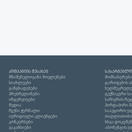
კომპანიის შესახებ
სასარგებლო
მნიშვნელოვანი მოვლენები
მომსახურები
სიახლეები
ტარიფების ა
განცხადებები
ხელშეკრულე
პრესრელიზები
ტექნიკური ს
ინტერვიუები
საჩივრის რე
მედია
პირდაპირი მ
ჩვენი ჟურნალი
საავტორო უფ
იურიდიული კლიენტები
თაღლითობი
კონკურსები
სხვა დოკუმე
ვაკანსიები
აბონენტის უ