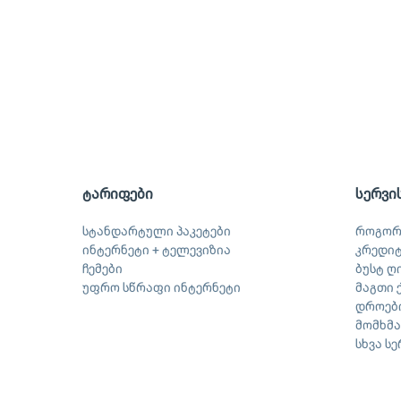
ტარიფები
სერვი
სტანდარტული პაკეტები
როგორ
ინტერნეტი + ტელევიზია
კრედი
ჩემები
ბუსტ ღ
უფრო სწრაფი ინტერნეტი
მაგთი 
დროები
მომხმ
სხვა ს