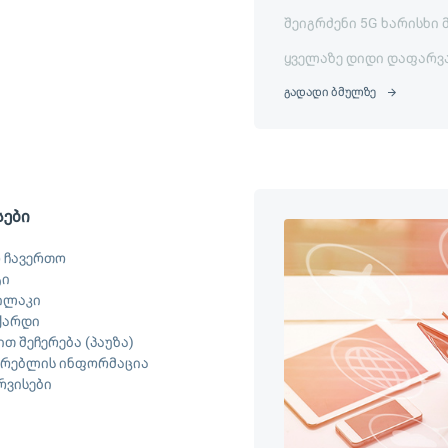
შეიგრძენი 5G ხარისხი 
ყველაზე დიდი დაფარვ
გადადი ბმულზე
სები
 ჩავერთო
ტი
ილაკი
ქარდი
თ შეჩერება (პაუზა)
არებლის ინფორმაცია
ერვისები