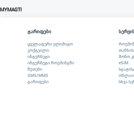
MYMAGTI
ტარიფები
სერვი
ყველაფერი ულიმიტო
როუმი
კოქტეილი
თანხის
ინტერნეტი
მონო კ
ინტერნეტი როუმინგში
eSIM
წუთები
სტატის
SMS/MMS
ონლაინ
ტარიფები
სხვა ს