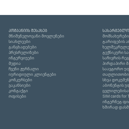
კომპანიის შესახებ
სასარგებლო
მნიშვნელოვანი მოვლენები
მომსახურები
სიახლეები
ტარიფების ა
განცხადებები
ხელშეკრულე
პრესრელიზები
ტექნიკური ს
ინტერვიუები
საჩივრის რე
მედია
პირდაპირი მ
ჩვენი ჟურნალი
საავტორო უფ
იურიდიული კლიენტები
თაღლითობი
კონკურსები
სხვა დოკუმე
ვაკანსიები
აბონენტის უ
კონტაქტი
ცვლილებისა
ოფისები
SIM cards for 
ინტერნეტ ფ
ხშირად დასმ