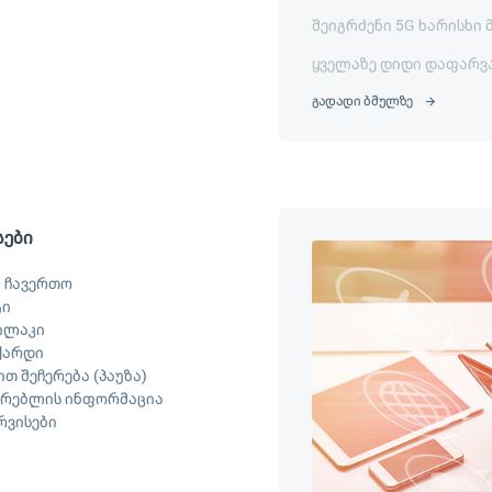
შეიგრძენი 5G ხარისხი 
ყველაზე დიდი დაფარვ
გადადი ბმულზე
სები
 ჩავერთო
ტი
ილაკი
ქარდი
თ შეჩერება (პაუზა)
არებლის ინფორმაცია
ერვისები