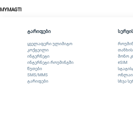
MYMAGTI
ტარიფები
სერვი
ყველაფერი ულიმიტო
როუმი
კოქტეილი
თანხის
ინტერნეტი
მონო კ
ინტერნეტი როუმინგში
eSIM
წუთები
სტატის
SMS/MMS
ონლაინ
ტარიფები
სხვა ს