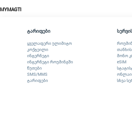
MYMAGTI
ტარიფები
სერვი
ყველაფერი ულიმიტო
როუმი
კოქტეილი
თანხის
ინტერნეტი
მონო კ
ინტერნეტი როუმინგში
eSIM
წუთები
სტატის
SMS/MMS
ონლაინ
ტარიფები
სხვა ს