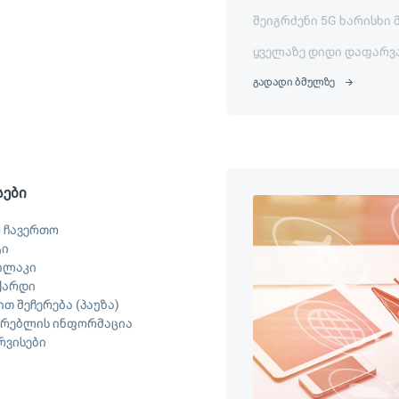
შეიგრძენი 5G ხარისხი 
ყველაზე დიდი დაფარვ
გადადი ბმულზე
სები
 ჩავერთო
ტი
ილაკი
ქარდი
თ შეჩერება (პაუზა)
არებლის ინფორმაცია
ერვისები