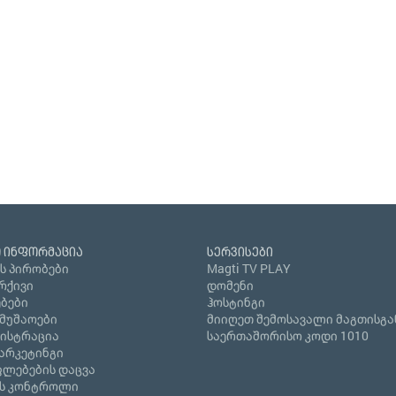
 ინფორმაცია
სერვისები
ს პირობები
Magti TV PLAY
რქივი
დომენი
ბები
ჰოსტინგი
ამუშაოები
მიიღეთ შემოსავალი მაგთისგა
გისტრაცია
საერთაშორისო კოდი 1010
არკეტინგი
ლებების დაცვა
ს კონტროლი