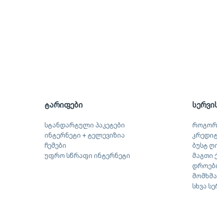
ტარიფები
სერვი
სტანდარტული პაკეტები
როგორ
ინტერნეტი + ტელევიზია
კრედი
ჩემები
ბუსტ ღ
უფრო სწრაფი ინტერნეტი
მაგთი 
დროები
მომხმ
სხვა ს